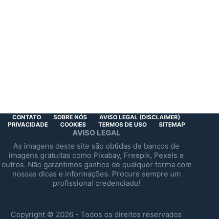
CONTATO
SOBRE NÓS
AVISO LEGAL (DISCLAIMER)
PRIVACIDADE
COOKIES
TERMOS DE USO
SITEMAP
AVISO LEGAL
As imagens deste site são obtidas de bancos de
imagens gratuitas como
Pixabay
,
Freepik
,
Pexels
e
outros. Não garantimos ganhos de qualquer forma com
nossas dicas e informações. Procure sempre um
profissional credenciado!
Copyright © 2026 - Todos os direitos reservados