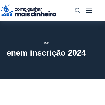
Pular
para
o
conteúdo
TAG
enem inscrição 2024