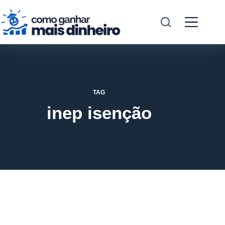
Pular
para
o
conteúdo
TAG
inep isenção