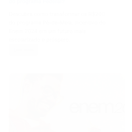
do programa Federal?
Descubra como transformar os R$200
do programa Pé-de-Meia, incentivo do
Enem 2024 em um futuro mais
escolarizado e próspero.
Leia mais
Pé-
de-
Meia:
Que
tal
investir
os
R$200
do
programa
Federal?