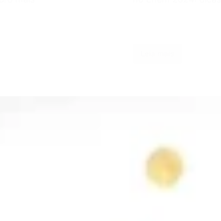
Leia mais
Isenção
Enem
2024:
Confira
prazos,
quem
pode
e
como
pedir