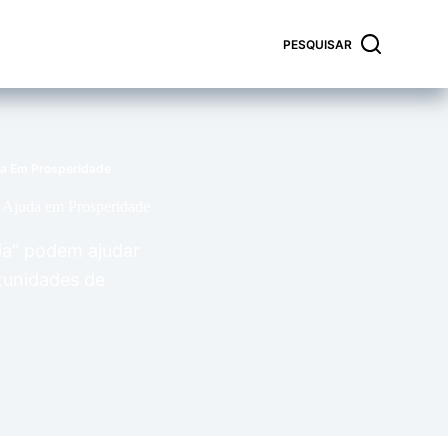
PESQUISAR
da Em Prosperidade
 Ajuda em Prosperidade
a" podem ajudar
rtunidades de