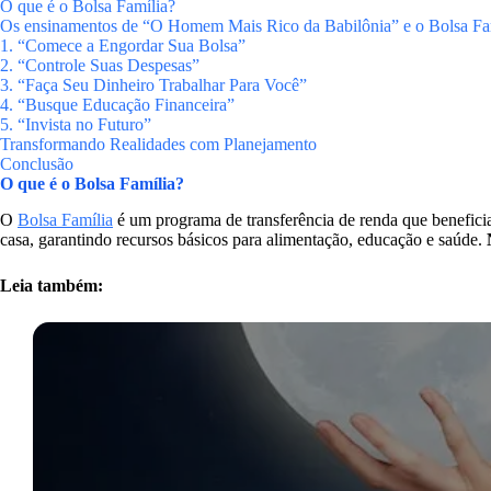
O que é o Bolsa Família?
Os ensinamentos de “O Homem Mais Rico da Babilônia” e o Bolsa Fa
1. “Comece a Engordar Sua Bolsa”
2. “Controle Suas Despesas”
3. “Faça Seu Dinheiro Trabalhar Para Você”
4. “Busque Educação Financeira”
5. “Invista no Futuro”
Transformando Realidades com Planejamento
Conclusão
O que é o Bolsa Família?
O
Bolsa Família
é um programa de transferência de renda que beneficia
casa, garantindo recursos básicos para alimentação, educação e saúde.
Leia também: