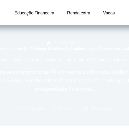
Educação Financeira
Renda extra
Vagas
Início
Tecnologia
s Ensinamentos De “O Homem Mais Rico Da Babilônia”: Como Transformar Aju
sinamentos de “O Homem Mais Rico da Babilônia”: Como Transformar
os ensinamentos de "O Homem Mais Rico da Babilôni
s do Bolsa Família a transformar o benefício em opo
prosperidade financeira.
LETICIA CRUZ
26/12/2024
TECNOLOGIA