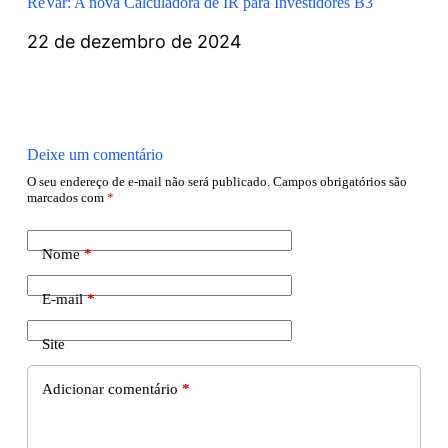
ReVar: A nova Calculadora de IR para Investidores B3
22 de dezembro de 2024
Deixe um comentário
O seu endereço de e-mail não será publicado.
Campos obrigatórios são
marcados com
*
Nome
*
E-mail
*
Site
Adicionar comentário
*