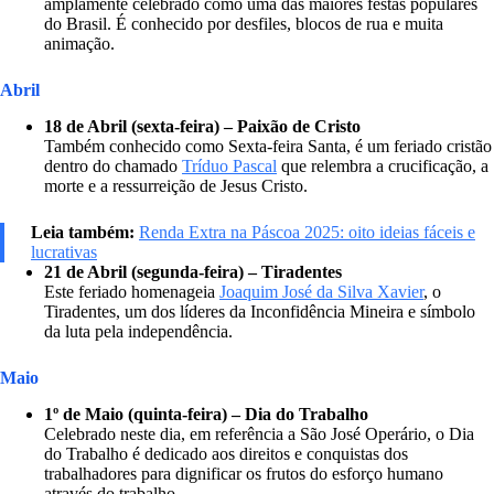
amplamente celebrado como uma das maiores festas populares
do Brasil. É conhecido por desfiles, blocos de rua e muita
animação.
Abril
18 de Abril (sexta-feira) – Paixão de Cristo
Também conhecido como Sexta-feira Santa, é um feriado cristão
dentro do chamado
Tríduo Pascal
que relembra a crucificação, a
morte e a ressurreição de Jesus Cristo.
Leia também:
Renda Extra na Páscoa 2025: oito ideias fáceis e
lucrativas
21 de Abril (segunda-feira) – Tiradentes
Este feriado homenageia
Joaquim José da Silva Xavier
, o
Tiradentes, um dos líderes da Inconfidência Mineira e símbolo
da luta pela independência.
Maio
1º de Maio (quinta-feira) – Dia do Trabalho
Celebrado neste dia, em referência a São José Operário, o Dia
do Trabalho é dedicado aos direitos e conquistas dos
trabalhadores para dignificar os frutos do esforço humano
através do trabalho