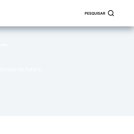
PESQUISAR
ssão
nciais no futuro.