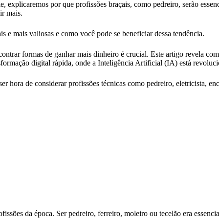
, explicaremos por que profissões braçais, como pedreiro, serão essenci
ir mais.
ais e mais valiosas e como você pode se beneficiar dessa tendência.
ontrar formas de ganhar mais dinheiro é crucial. Este artigo revela como
rmação digital rápida, onde a Inteligência Artificial (IA) está revoluc
hora de considerar profissões técnicas como pedreiro, eletricista, encan
ssões da época. Ser pedreiro, ferreiro, moleiro ou tecelão era essenci