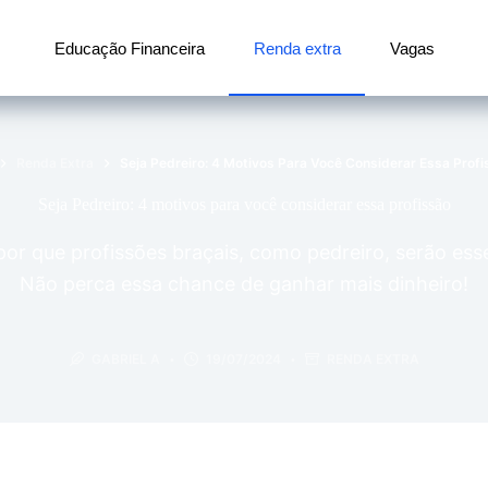
Educação Financeira
Renda extra
Vagas
ício
Renda Extra
Seja Pedreiro: 4 Motivos Para Você Considerar Essa Profi
Seja Pedreiro: 4 motivos para você considerar essa profissão
por que profissões braçais, como pedreiro, serão esse
Não perca essa chance de ganhar mais dinheiro!
GABRIEL A
19/07/2024
RENDA EXTRA