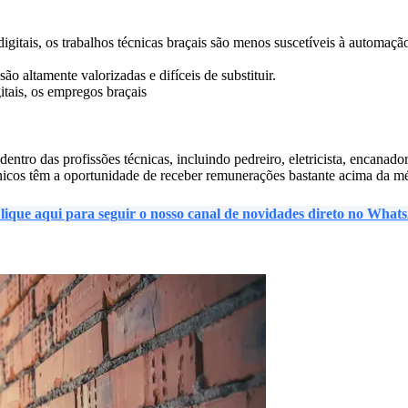
digitais, os trabalhos técnicas braçais são menos suscetíveis à automaç
são altamente valorizadas e difíceis de substituir.
itais, os empregos braçais
dentro das profissões técnicas, incluindo pedreiro, eletricista, encanado
cnicos têm a oportunidade de receber remunerações bastante acima da méd
lique aqui para seguir o nosso canal de novidades direto no Wha