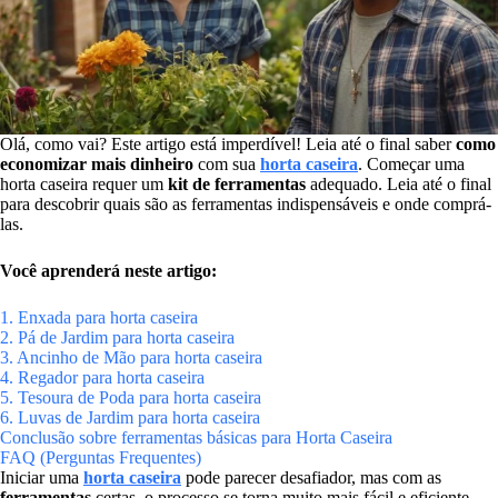
Olá, como vai? Este artigo está imperdível! Leia até o final saber
como
economizar mais dinheiro
com sua
horta caseira
. Começar uma
horta caseira requer um
kit de ferramentas
adequado. Leia até o final
para descobrir quais são as ferramentas indispensáveis e onde comprá-
las.
Você aprenderá neste artigo:
1. Enxada para horta caseira
2. Pá de Jardim para horta caseira
3. Ancinho de Mão para horta caseira
4. Regador para horta caseira
5. Tesoura de Poda para horta caseira
6. Luvas de Jardim para horta caseira
Conclusão sobre ferramentas básicas para Horta Caseira
FAQ (Perguntas Frequentes)
Iniciar uma
horta caseira
pode parecer desafiador, mas com as
ferramentas
certas, o processo se torna muito mais fácil e eficiente.